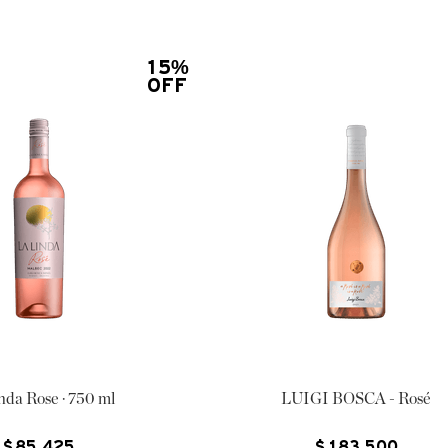
15%
OFF
nda Rose · 750 ml
LUIGI BOSCA - Rosé
$
85
.
425
$
183
.
500