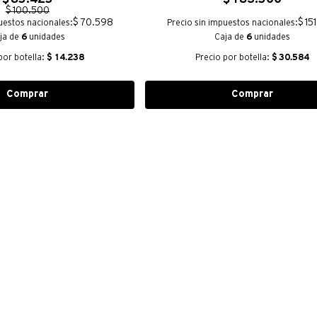
$
100
.
500
$ 70.598
$ 15
uestos nacionales:
Precio sin impuestos nacionales:
ja de
6
unidades
Caja de
6
unidades
por botella:
$
14.238
Precio por botella:
$
30.584
Comprar
Comprar