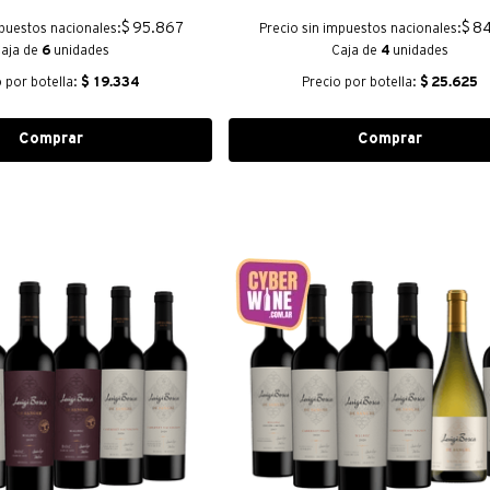
$ 95.867
$ 8
mpuestos nacionales:
Precio sin impuestos nacionales:
aja de
6
unidades
Caja de
4
unidades
o por botella:
$
19.334
Precio por botella:
$
25.625
Comprar
Comprar