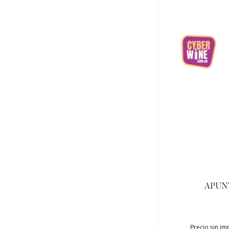
APUNT
Precio sin im