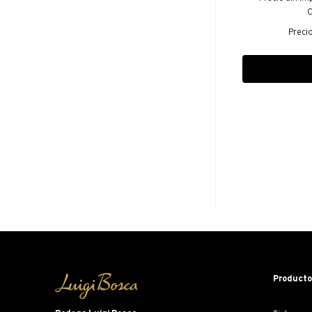
C
Preci
Product