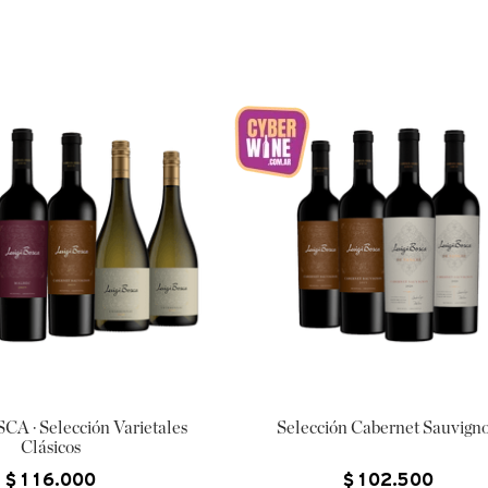
A · Selección Varietales
Selección Cabernet Sauvign
Clásicos
$
116
.
000
$
102
.
500