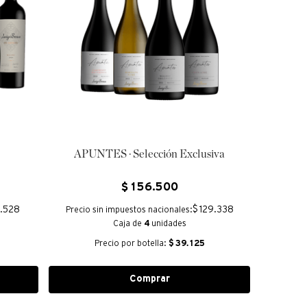
APUNTES · Selección Exclusiva
$
156
.
500
6.528
$ 129.338
Precio sin impuestos nacionales:
Caja de
4
unidades
Precio por botella:
$
39.125
Comprar