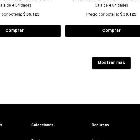
aja de
4
unidades
Caja de
4
unidades
o por botella:
$
39.125
Precio por botella:
$
39.125
Comprar
Comprar
Mostrar más
os
Colecciones
Recursos