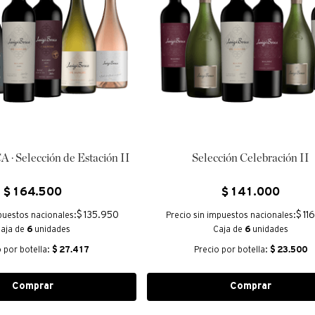
· Selección de Estación II
Selección Celebración II
$
164
.
500
$
141
.
000
$ 135.950
$ 11
puestos nacionales:
Precio sin impuestos nacionales:
aja de
6
unidades
Caja de
6
unidades
o por botella:
$
27.417
Precio por botella:
$
23.500
Comprar
Comprar