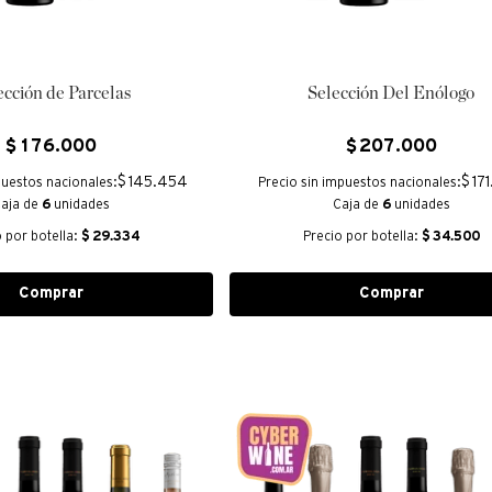
ección de Parcelas
Selección Del Enólogo
$
176
.
000
$
207
.
000
$ 145.454
$ 17
puestos nacionales:
Precio sin impuestos nacionales:
aja de
6
unidades
Caja de
6
unidades
o por botella:
$
29.334
Precio por botella:
$
34.500
Comprar
Comprar