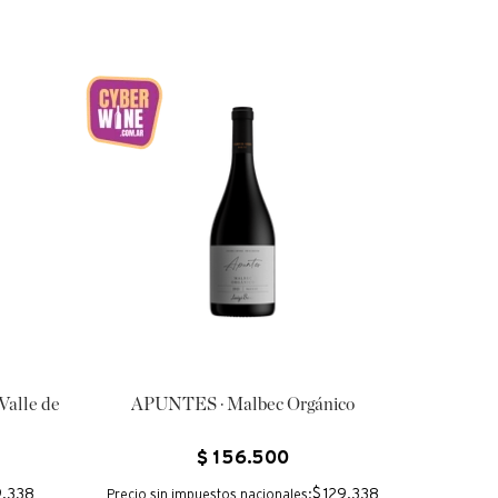
Valle de
APUNTES · Malbec Orgánico
$
156
.
500
9.338
$ 129.338
Precio sin impuestos nacionales: