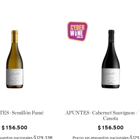
ES · Semillón Fumé
APUNTES · Cabernet Sauvignon - 
Canota
$
156
.
500
$
156
.
500
$ 129.338
$ 12
puestos nacionales:
Precio sin impuestos nacionales: