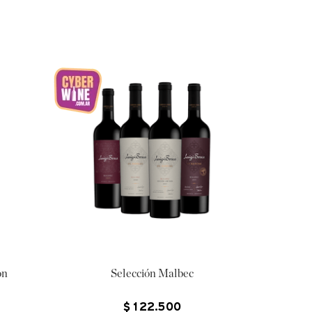
on
Selección Malbec
$
122
.
500