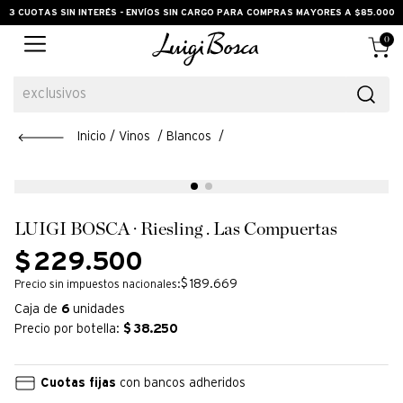
3 CUOTAS SIN INTERÉS - ENVÍOS SIN CARGO PARA COMPRAS MAYORES A $85.000
0
exclusivos
Vinos
Blancos
LUIGI BOSCA · Riesling . Las Compuertas
$
229
.
500
$ 189.669
Precio sin impuestos nacionales:
Caja de
6
unidades
Precio por botella:
$
38.250
Cuotas fijas
con bancos adheridos