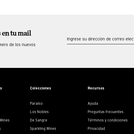
 en tu mail
imero de los nuevos
os
Colecciones
Recursos
Paraiso
Ayuda
Los Nobles
Preguntas frecuentes
 Wines
De Sangre
Términos y condiciones
s
Sparkling Wines
Privacidad