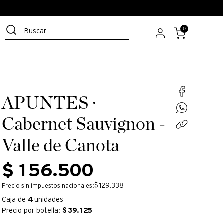
Buscar
0
APUNTES ·
Cabernet Sauvignon -
Valle de Canota
$
156
.
500
$ 129.338
Precio sin impuestos nacionales:
Caja de
4
unidades
Precio por botella:
$
39.125