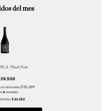
idos del mes
CA · Pinot Noir
139
.
500
$ 115.289
tos nacionales:
de
6
unidades
 botella:
$
23.250