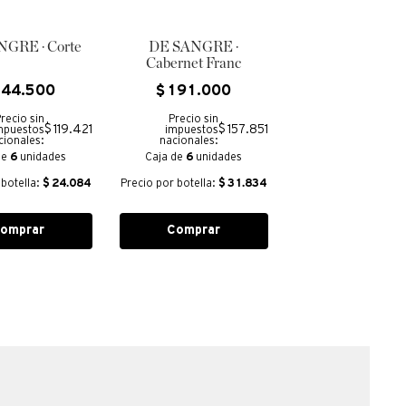
GRE · Corte
DE SANGRE ·
Cabernet Franc
144
.
500
$
191
.
000
recio sin
Precio sin
$ 119.421
$ 157.851
mpuestos
impuestos
cionales:
nacionales:
de
6
unidades
Caja de
6
unidades
 botella:
$
24.084
Precio por botella:
$
31.834
omprar
Comprar