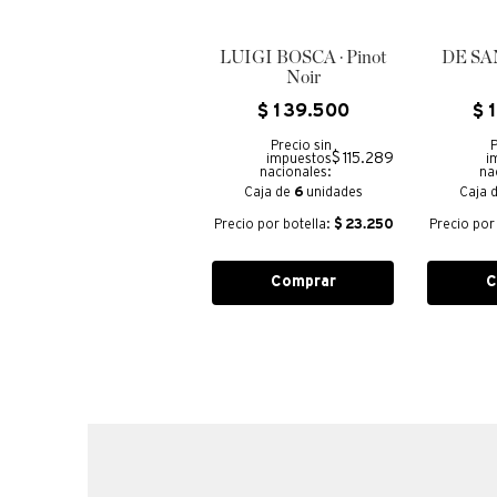
LUIGI BOSCA · Pinot
DE SAN
Noir
$
139
.
500
$
Precio sin
P
$ 115.289
impuestos
i
nacionales:
na
Caja de
6
unidades
Caja 
Precio por botella:
$
23.250
Precio por
Comprar
C