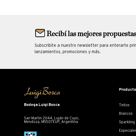
Recibí las mejores propuestas
Subscribite a nuestro newsletter para enterarte pr
lanzamientos, promociones y más.
Product
Bodega Luigi Bosca
Tintos
Blancos
San Martin 2044, Luján de Cuyo,
Mendoza, M5507EUP, Argentina
Sparkling
Especiale